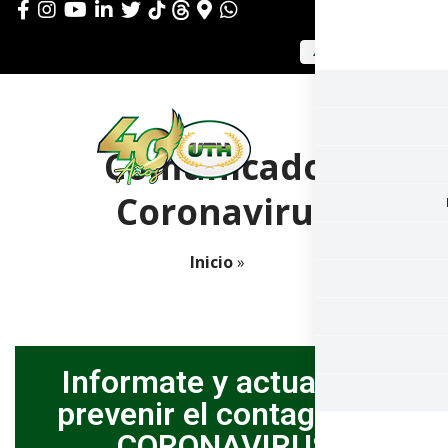
APLICAR AHORA
Comunicados
Coronavirus
Inicio
»
Informate y actua para
prevenir el contagio del
CORONAVIRUS