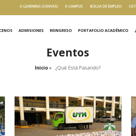
E-LEARNING (CANVAS)
E-CAMPUS
BOLSA DE EMPLEO
CAT
CENOS
ADMISIONES
REINGRESO
PORTAFOLIO ACADÉMICO
Eventos
Inicio
»
¿qué Está Pasando?