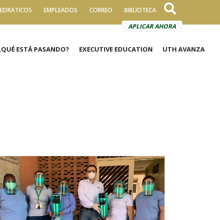
EDRATICOS
EMPLEADOS
CORREO
BIBLIOTECA
APLICAR AHORA
¿QUÉ ESTÁ PASANDO?
EXECUTIVE EDUCATION
UTH AVANZA