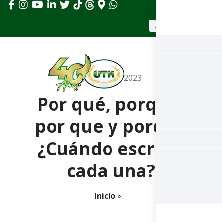
APLICAR AHORA
febrero 20, 2023
Por qué, porqué,
por que y porque
¿Cuándo escribir
cada una?
Inicio
»