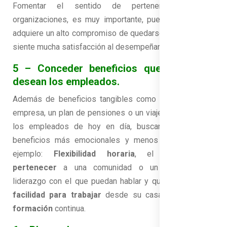
Fomentar el sentido de pertenencia en las
organizaciones, es muy importante, pues el empleado
adquiere un alto compromiso de quedarse, debido a que
siente mucha satisfacción al desempeñar sus funciones.
5 – Conceder beneficios que realmente
desean los empleados.
Además de beneficios tangibles como un teléfono de
empresa, un plan de pensiones o un viaje de incentivos,
los empleados de hoy en día, buscan otro tipo de
beneficios más emocionales y menos tangibles. Por
ejemplo:
Flexibilidad horaria
, el
sentido de
pertenecer
a una comunidad o un Superior con
liderazgo con el que puedan hablar y que los entienda,
facilidad para trabajar
desde su casa,
políticas de
formación
continua.