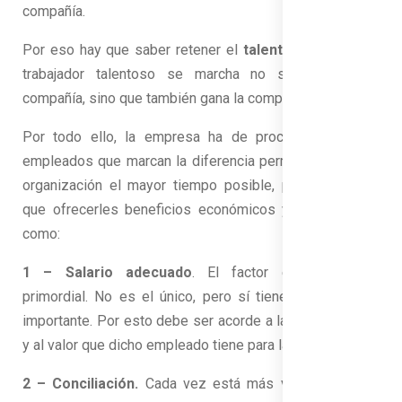
compañía.
Por eso hay que saber retener el
talento
, porque si un
trabajador talentoso se marcha no solo pierde la
compañía, sino que también gana la competencia.
Por todo ello, la empresa ha de procurar que esos
empleados que marcan la diferencia permanezcan en la
organización el mayor tiempo posible, para ello habrá
que ofrecerles beneficios económicos y emocionales,
como:
1 – Salario adecuado
. El factor económico es
primordial. No es el único, pero sí tiene un peso muy
importante. Por esto debe ser acorde a las capacidades
y al valor que dicho empleado tiene para la compañía.
2 – Conciliación.
Cada vez está más valorado por el