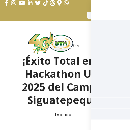
APLICAR AHORA
julio 28, 2025
¡Éxito Total en el
Hackathon UTH
2025 del Campus
Siguatepeque!
Inicio
»