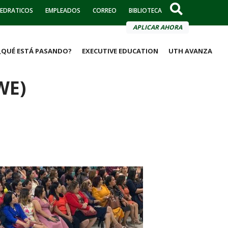
EDRATICOS
EMPLEADOS
CORREO
BIBLIOTECA
APLICAR AHORA
¿QUÉ ESTÁ PASANDO?
EXECUTIVE EDUCATION
UTH AVANZA
WE)