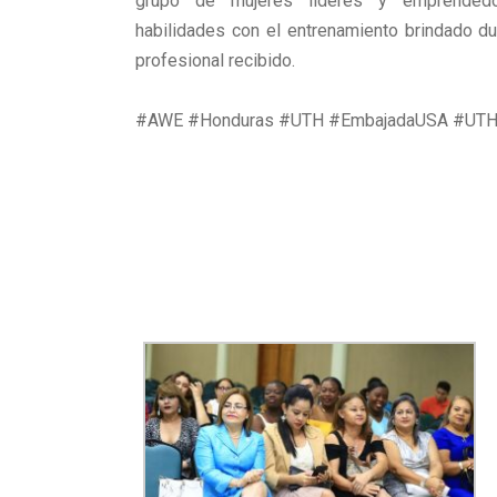
grupo de mujeres líderes y emprendedo
habilidades con el entrenamiento brindado du
profesional recibido.
#AWE #Honduras #UTH #EmbajadaUSA #UT