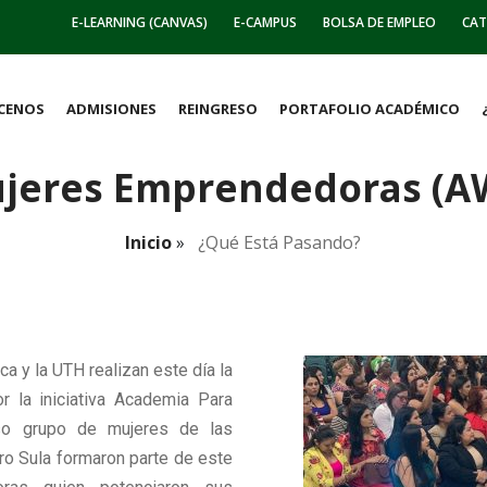
E-LEARNING (CANVAS)
E-CAMPUS
BOLSA DE EMPLEO
CAT
CENOS
ADMISIONES
REINGRESO
PORTAFOLIO ACADÉMICO
jeres Emprendedoras (A
Inicio
»
¿qué Está Pasando?
a y la UTH realizan este día la
r la iniciativa Academia Para
o grupo de mujeres de las
ro Sula formaron parte de este