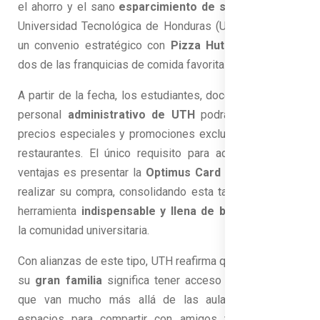
el ahorro y el sano
esparcimiento de sus jóvenes,
la
Universidad Tecnológica de Honduras (UTH) ha firmado
un convenio estratégico con
Pizza Hut y China Wok,
dos de las franquicias de comida favoritas en el país.
A partir de la fecha, los estudiantes, docentes y todo el
personal
administrativo de UTH
podrán disfrutar de
precios especiales y promociones exclusivas en estos
restaurantes. El único requisito para acceder a estas
ventajas es presentar la
Optimus Card
al momento de
realizar su compra, consolidando esta tarjeta como una
herramienta
indispensable y llena de beneficios
para
la comunidad universitaria.
Con alianzas de este tipo, UTH reafirma que ser parte de
su
gran familia
significa tener acceso a experiencias
que van mucho más allá de las aulas, fomentando
espacios para compartir con amigos y disfrutar del