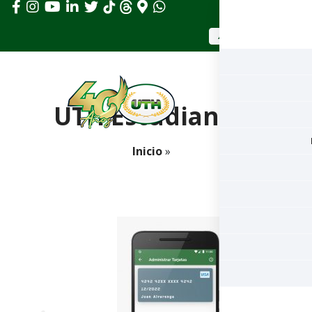
APLICAR AHORA
UTH Estudiantes
Inicio
»