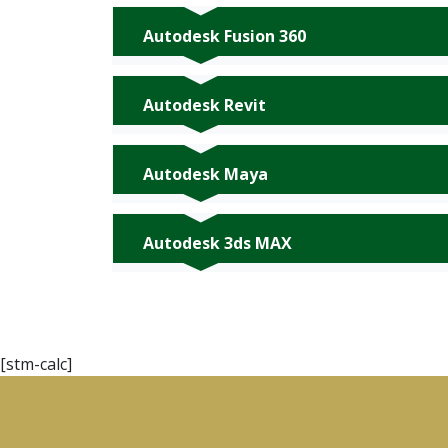
Autodesk Fusion 360
Autodesk Revit
Autodesk Maya
Autodesk 3ds MAX
[stm-calc]