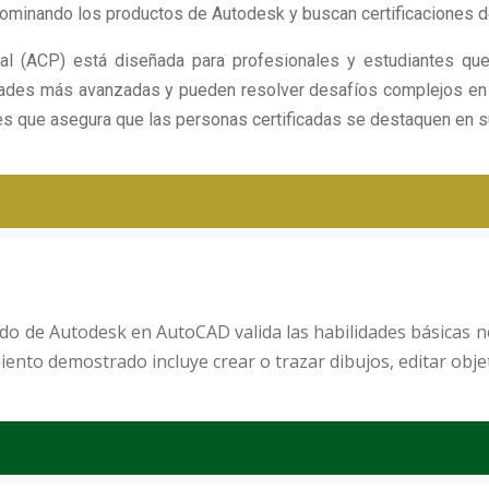
minando los productos de Autodesk y buscan certificaciones de 
onal (ACP) está diseñada para profesionales y estudiantes qu
ades más avanzadas y pueden resolver desafíos complejos en fluj
es que asegura que las personas certificadas se destaquen en 
cado de Autodesk en AutoCAD valida las habilidades básicas ne
ento demostrado incluye crear o trazar dibujos, editar objet