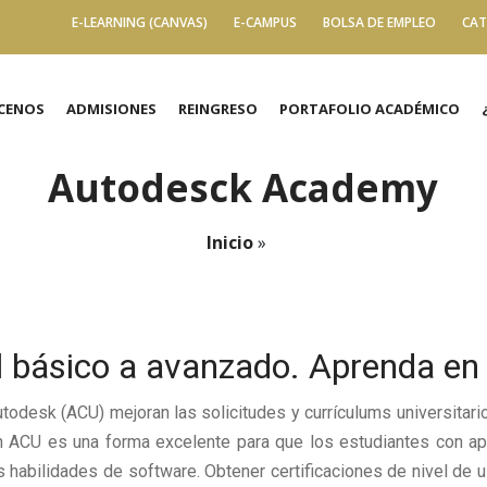
E-LEARNING (CANVAS)
E-CAMPUS
BOLSA DE EMPLEO
CAT
CENOS
ADMISIONES
REINGRESO
PORTAFOLIO ACADÉMICO
Autodesck Academy
Inicio
»
el básico a avanzado. Aprenda en 
utodesk (ACU) mejoran las solicitudes y currículums universitar
ón ACU es una forma excelente para que los estudiantes con a
habilidades de software. Obtener certificaciones de nivel de u