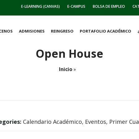
E-LEARNING (CANVAS)
E-CAMPUS
BOLSA DE EMPLEO
CA
CENOS
ADMISIONES
REINGRESO
PORTAFOLIO ACADÉMICO
Open House
Inicio
»
egories:
Calendario Académico
,
Eventos
,
Primer Cua