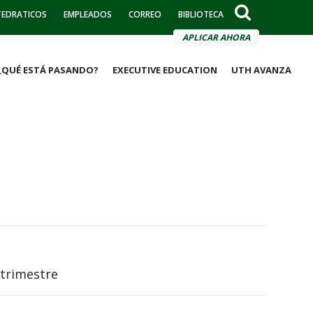
TEDRATICOS
EMPLEADOS
CORREO
BIBLIOTECA
APLICAR AHORA
¿QUÉ ESTÁ PASANDO?
EXECUTIVE EDUCATION
UTH AVANZA
trimestre