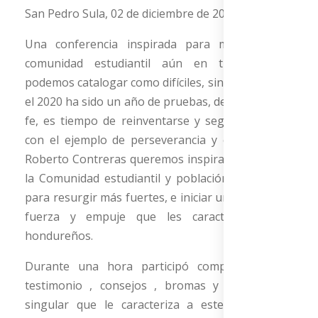
San Pedro Sula, 02 de diciembre de 2020
Una conferencia inspirada para motivar a la
comunidad estudiantil aún en tiempos que
podemos catalogar como difíciles, sin lugar a duda
el 2020 ha sido un año de pruebas, de fortaleza de
fe, es tiempo de reinventarse y seguir adelante,
con el ejemplo de perseverancia y éxito de don
Roberto Contreras queremos inspirar y motivar a
la Comunidad estudiantil y población en general
para resurgir más fuertes, e iniciar un 2021 con la
fuerza y empuje que les caracteriza a los
hondureños.
Durante una hora participó compartiendo su
testimonio , consejos , bromas y ese carisma
singular que le caracteriza a este empresario