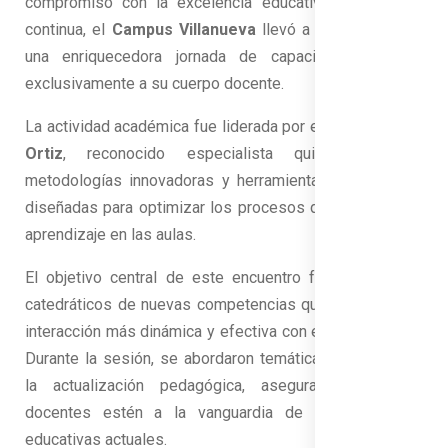
compromiso con la excelencia educativa y la mejora
continua, el
Campus Villanueva
llevó a cabo con éxito
una enriquecedora jornada de capacitación dirigida
exclusivamente a su cuerpo docente.
La actividad académica fue liderada por el
Máster Ariel
Ortiz
, reconocido especialista quien compartió
metodologías innovadoras y herramientas estratégicas
diseñadas para optimizar los procesos de enseñanza y
aprendizaje en las aulas.
El objetivo central de este encuentro fue dotar a los
catedráticos de nuevas competencias que permitan una
interacción más dinámica y efectiva con el estudiantado.
Durante la sesión, se abordaron temáticas orientadas a
la actualización pedagógica, asegurando que los
docentes estén a la vanguardia de las exigencias
educativas actuales.