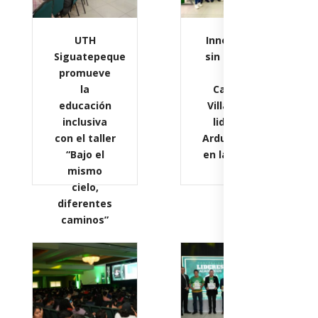
UTH
Innovación
Siguatepeque
sin límites:
promueve
UTH
la
Campus
educación
Villanueva
inclusiva
lidera el
con el taller
Arduino Day
“Bajo el
en la región
mismo
cielo,
diferentes
caminos”