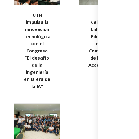
UTH
UTH
impulsa la
Celebra el
innovación
Liderazgo
tecnológica
Educativo
con el
en su
Congreso
Convención
“El desafío
de Líderes
de la
Académicos
ingeniería
en la era de
la IA”