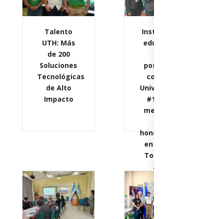
Talento
Institución
UTH: Más
educativa
de 200
se
Soluciones
posiciona
Tecnológicas
como la
de Alto
Universidad
Impacto
#1 en la
mente de
los
hondureños
en la Gira
Top Mind
2026