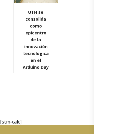
UTH se
consolida
como
epicentro
de la
innovación
tecnológica
en el
Arduino Day
[stm-calc]