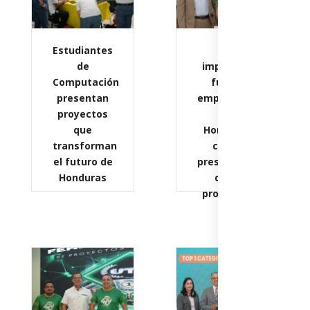
Estudiantes
UTH
de
impulsa el
Computación
futuro
presentan
empresarial
proyectos
de
que
Honduras
transforman
con la
el futuro de
presentación
Honduras
de 23
proyectos