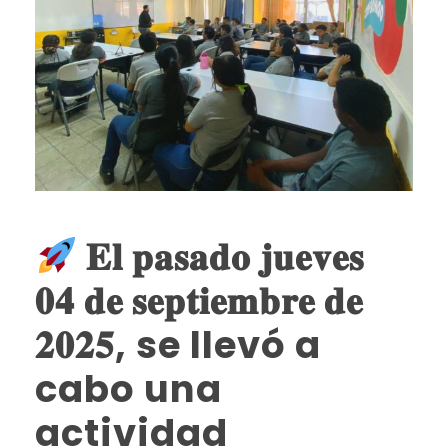
𝐄𝐥 𝐩𝐚𝐬𝐚𝐝𝐨 𝐣𝐮𝐞𝐯𝐞𝐬
𝟎𝟒 𝐝𝐞 𝐬𝐞𝐩𝐭𝐢𝐞𝐦𝐛𝐫𝐞 𝐝𝐞
𝟐𝟎𝟐𝟓, se llevó a
cabo una
actividad