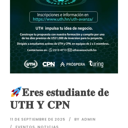
𝐄𝐫𝐞𝐬 𝐞𝐬𝐭𝐮𝐝𝐢𝐚𝐧𝐭𝐞 𝐝𝐞
𝐔𝐓𝐇 𝐘 𝐂𝐏𝐍
11 DE SEPTIEMBRE DE 2025
BY
ADMIN
EVENTOS
,
NOTICIAS