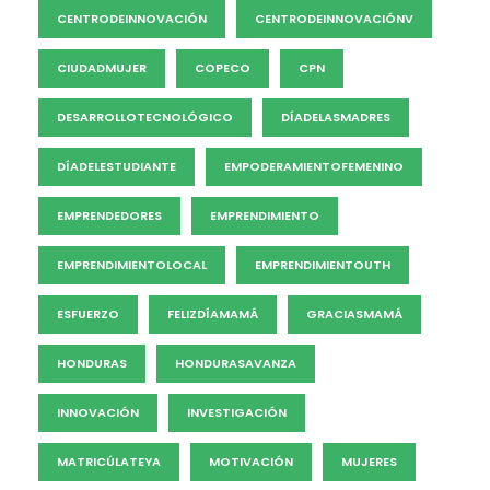
CENTRODEINNOVACIÓN
CENTRODEINNOVACIÓNV
CIUDADMUJER
COPECO
CPN
DESARROLLOTECNOLÓGICO
DÍADELASMADRES
DÍADELESTUDIANTE
EMPODERAMIENTOFEMENINO
EMPRENDEDORES
EMPRENDIMIENTO
EMPRENDIMIENTOLOCAL
EMPRENDIMIENTOUTH
ESFUERZO
FELIZDÍAMAMÁ
GRACIASMAMÁ
HONDURAS
HONDURASAVANZA
INNOVACIÓN
INVESTIGACIÓN
MATRICÚLATEYA
MOTIVACIÓN
MUJERES