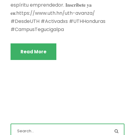
espíritu emprendedor. 𝐈𝐧𝐬𝐜𝐫𝐢́𝐛𝐞𝐭𝐞 𝐲𝐚
𝐞𝐧:https://www.uth.hn/uth-avanza/
#DesdeUTH #Activadxs #UTHHonduras
#CampusTegucigalpa
Read More