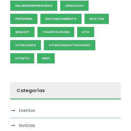
MUJERESEMPRESARIAS
ORGULLOV
PRÓSPERA
RECONOCIMIENTO
ROATÁN
SENACIT
TALENTOJOVEN
UTH
UTHAVANZA
UTHAVANZAUTHAVANZA
UTHUTH
WEFI
Categorías
Eventos
Noticias