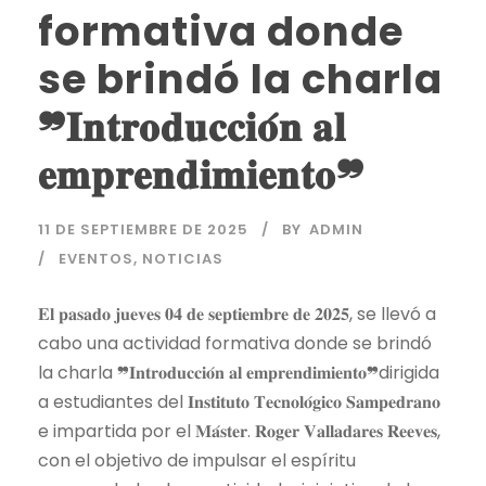
formativa donde
se brindó la charla
❞𝐈𝐧𝐭𝐫𝐨𝐝𝐮𝐜𝐜𝐢𝐨́𝐧 𝐚𝐥
𝐞𝐦𝐩𝐫𝐞𝐧𝐝𝐢𝐦𝐢𝐞𝐧𝐭𝐨❞
11 DE SEPTIEMBRE DE 2025
BY
ADMIN
EVENTOS
,
NOTICIAS
𝐄𝐥 𝐩𝐚𝐬𝐚𝐝𝐨 𝐣𝐮𝐞𝐯𝐞𝐬 𝟎𝟒 𝐝𝐞 𝐬𝐞𝐩𝐭𝐢𝐞𝐦𝐛𝐫𝐞 𝐝𝐞 𝟐𝟎𝟐𝟓, se llevó a
cabo una actividad formativa donde se brindó
la charla ❞𝐈𝐧𝐭𝐫𝐨𝐝𝐮𝐜𝐜𝐢𝐨́𝐧 𝐚𝐥 𝐞𝐦𝐩𝐫𝐞𝐧𝐝𝐢𝐦𝐢𝐞𝐧𝐭𝐨❞dirigida
a estudiantes del 𝐈𝐧𝐬𝐭𝐢𝐭𝐮𝐭𝐨 𝐓𝐞𝐜𝐧𝐨𝐥𝐨́𝐠𝐢𝐜𝐨 𝐒𝐚𝐦𝐩𝐞𝐝𝐫𝐚𝐧𝐨
e impartida por el 𝐌𝐚́𝐬𝐭𝐞𝐫. 𝐑𝐨𝐠𝐞𝐫 𝐕𝐚𝐥𝐥𝐚𝐝𝐚𝐫𝐞𝐬 𝐑𝐞𝐞𝐯𝐞𝐬,
con el objetivo de impulsar el espíritu