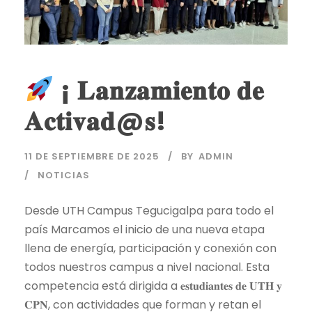
¡ 𝐋𝐚𝐧𝐳𝐚𝐦𝐢𝐞𝐧𝐭𝐨 𝐝𝐞
𝐀𝐜𝐭𝐢𝐯𝐚𝐝@𝐬!
11 DE SEPTIEMBRE DE 2025
BY
ADMIN
NOTICIAS
Desde UTH Campus Tegucigalpa para todo el
país Marcamos el inicio de una nueva etapa
llena de energía, participación y conexión con
todos nuestros campus a nivel nacional. Esta
competencia está dirigida a 𝐞𝐬𝐭𝐮𝐝𝐢𝐚𝐧𝐭𝐞𝐬 𝐝𝐞 𝐔𝐓𝐇 𝐲
𝐂𝐏𝐍, con actividades que forman y retan el