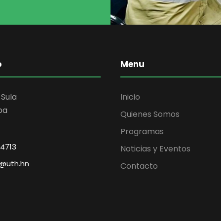
o
Menu
 Sula
Inicio
pa
Quienes Somos
Programas
-4713
Noticias y Eventos
@uth.hn
Contacto