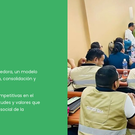
edora, un modelo
, consolidación y
petitivas en el
tudes y valores que
social de la