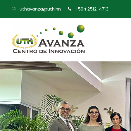
uthavanza@uth.hn
+504 2512-4713