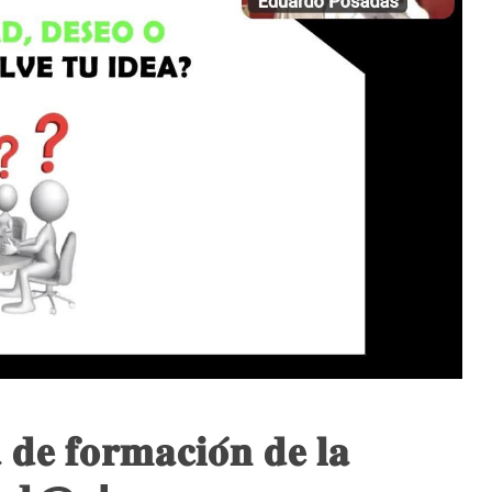
 𝐝𝐞 𝐟𝐨𝐫𝐦𝐚𝐜𝐢𝐨́𝐧 𝐝𝐞 𝐥𝐚