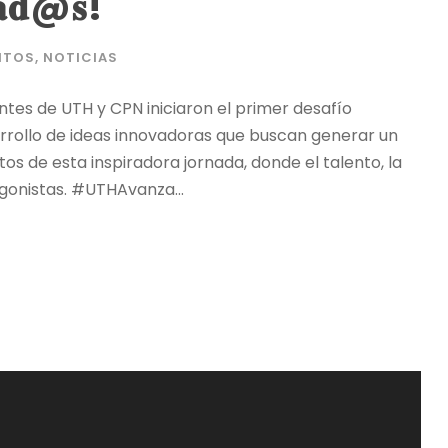
𝐯𝐚𝐝@𝐬!
NTOS
,
NOTICIAS
ntes de UTH y CPN iniciaron el primer desafío
rollo de ideas innovadoras que buscan generar un
 de esta inspiradora jornada, donde el talento, la
gonistas. #UTHAvanza...