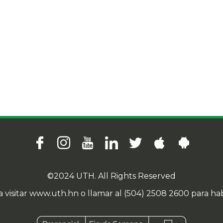
©2024 UTH. All Rights Reserved
 visitar
www.uth.hn
o llamar al
(504) 2508 2600
para ha