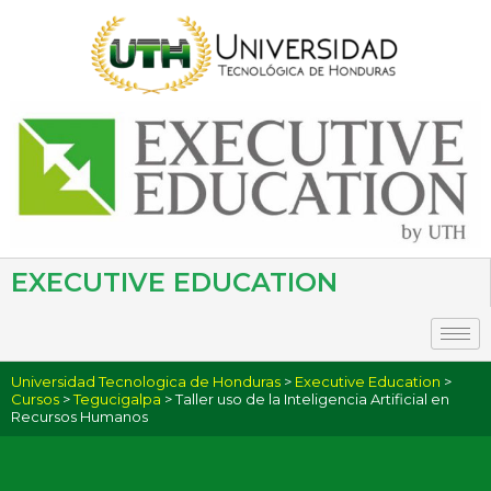
EXECUTIVE EDUCATION
Universidad Tecnologica de Honduras
>
Executive Education
>
Cursos
>
Tegucigalpa
> Taller uso de la Inteligencia Artificial en
Recursos Humanos