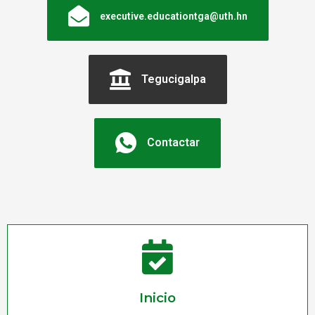
executive.educationtga@uth.hn
Tegucigalpa
Contactar
Inicio