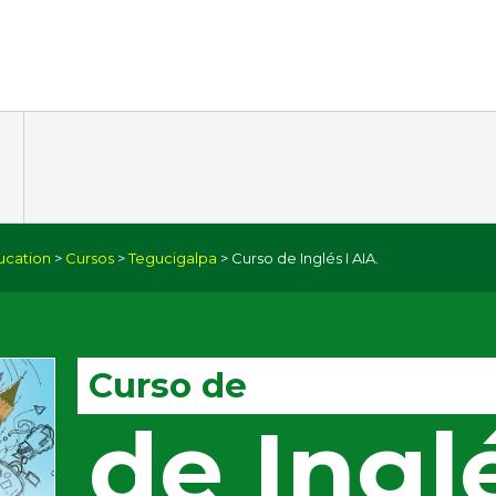
ucation
>
Cursos
>
Tegucigalpa
> Curso de Inglés I AIA.
Curso de
de Ingl